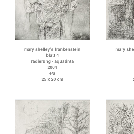
mary shelley’s frankenstein
mary she
blatt 4
radierung · aquatinta
2004
e/a
25 x 20 cm