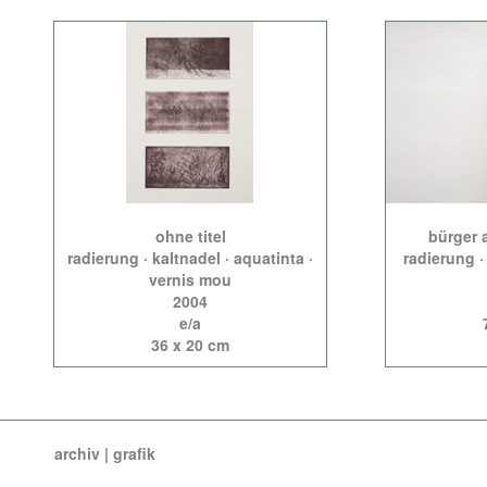
ohne titel
bürger 
radierung · kaltnadel · aquatinta ·
radierung ·
vernis mou
2004
e/a
36 x 20 cm
archiv | grafik