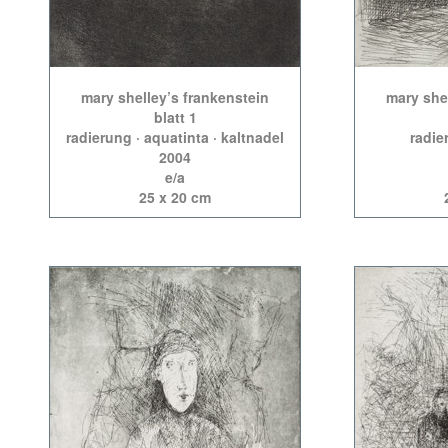
mary shelley’s frankenstein
mary she
blatt 1
radierung · aquatinta · kaltnadel
radie
2004
e/a
25 x 20 cm